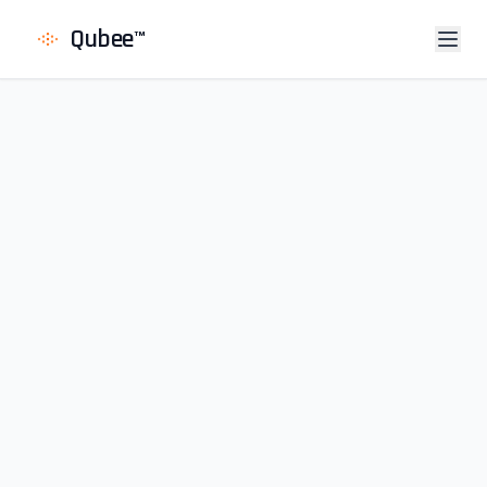
Qubee
™